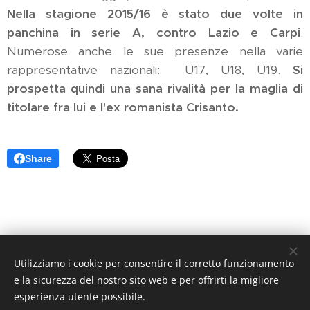
Nella stagione 2015/16 è stato due volte in
panchina in serie A, contro Lazio e Carpi
.
Numerose anche le sue presenze nella varie
rappresentative nazionali: U17, U18, U19.
Si
prospetta quindi una sana rivalità per la maglia di
titolare fra lui e l'ex romanista Crisanto.
Share
Utilizziamo i cookie per consentire il corretto funzionamento
Arancione Magazine - Quotidiano di informazione sportiva -
e la sicurezza del nostro sito web e per offrirti la migliore
Reg. Trib. di Pistoia N. 1 / 2017 - Direttore Responsabile:
esperienza utente possibile.
Athos Querci direttore@arancionemagazine.it