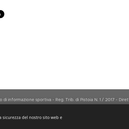
di informazione sportiva - Reg. Trib. di Pistoia N. 1 / 2017 - Dir
direttore@arancionemagazine.it
Copyright © 2017
Cookies
a sicurezza del nostro sito web e