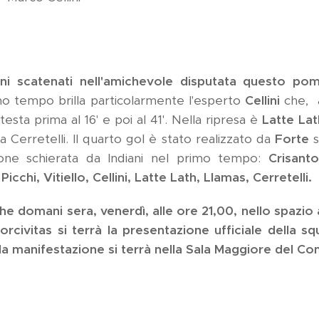
oni scatenati nell'amichevole disputata questo pome
o tempo brilla particolarmente l'esperto
Cellini
che, a
 testa prima al 16' e poi al 41'. Nella ripresa è
Latte Lat
a Cerretelli. Il quarto gol è stato realizzato da
Forte
s
one schierata da Indiani nel primo tempo:
Crisanto
Picchi, Vitiello, Cellini, Latte Lath, Llamas, Cerretelli.
che domani sera, venerdì, alle ore 21,00, nello spazio 
orcivitas si terrà la presentazione ufficiale della sq
a manifestazione si terrà nella Sala Maggiore del C