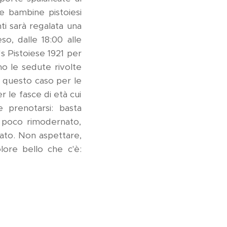
 e bambine pistoiesi
ti sarà regalata una
so, dalle 18:00 alle
Us Pistoiese 1921 per
nno le sedute rivolte
n questo caso per le
per le fasce di età cui
e prenotarsi: basta
a poco rimodernato,
rato. Non aspettare,
lore bello che c'è: