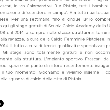
scari, in via Calamandrei, 3 a Pistoia, tutti i bambini
emozione di 'scendere in campo'. E a tutti i partecipan
oiese. Per una settimana, fino al cinque luglio compre
o qui gli stage gratuiti di Scuola Calcio Academy della 
2009 e il 2014 e sempre nella stessa struttura si terra
alla ragazze, a cura della Calcio Femminile Pistoiese, i
2014. Il tutto a cura di tecnici qualificati e specializzati 
tiva. Gli stage sono totalmente gratuiti e non occorr
amente alla struttura. L'impianto sportivo Frascari, d
omodi spazi e un punto di ristoro recentemente inaugu
 il tuo momento! Giochiamo e viviamo insieme il co
ella squadra di calcio della città di Pistoia.