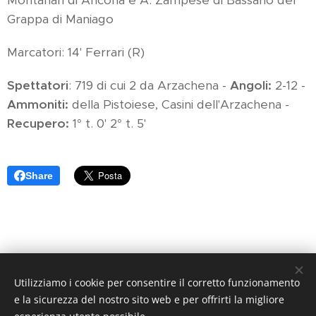
Grappa di Maniago
Marcatori: 14' Ferrari (R)
Spettatori
: 719 di cui 2 da Arzachena -
Angoli:
2-12 -
Ammoniti:
della Pistoiese, Casini dell'Arzachena -
Recupero:
1° t. 0' 2° t. 5'
Share
Utilizziamo i cookie per consentire il corretto funzionamento
Arancione Magazine - Quotidiano di informazione sportiva -
e la sicurezza del nostro sito web e per offrirti la migliore
Reg. Trib. di Pistoia N. 1 / 2017 - Direttore Responsabile: