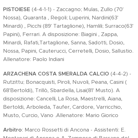
PISTOIESE
(4-4-1-1) - Zaccagno; Mulas, Zullo (70'
Nossa), Quaranta , Regoli; Luperini, Nardini(63'
Minardi) , Picchi (89' Tartaglione), Hamlili; Surraco(63'
Papini), Ferrari. A disposizione: Biagini , Zappa,
Minardi, Rafati,Tartaglione, Sanna, Sadotti, Dosio,
Nossa, Papini, Cauterucci, Cerretelli, Dosio, Sallustio.
Allenatore: Paolo Indiani
ARZACHENA COSTA SMERALDA CALCIO
(4-4-2) -
Rutzittu; Bonacquisti, Piroli, Nuvoli, Peana, Casini (
68'Bertoldi), Trillò, Sbardella, Lisai(81' Musto). A
disposizione: Cancelli, La Rosa, Maestrelli, Aiana,
Bertoldi, Arboleda, Taufer, Cardore, Varricchio,
Musto, Curcio, Vano .Allenatore: Mario Giorico
Arbitro
: Marco Rossetti di Ancona - Assistenti: E.
Montanari di Ancona e A. Zampese di Bassano del