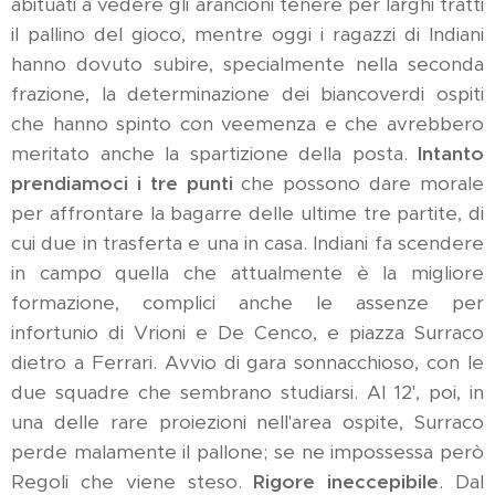
abituati a vedere gli arancioni tenere per larghi tratti
il pallino del gioco, mentre oggi i ragazzi di Indiani
hanno dovuto subire, specialmente nella seconda
frazione, la determinazione dei biancoverdi ospiti
che hanno spinto con veemenza e che avrebbero
meritato anche la spartizione della posta.
Intanto
prendiamoci i tre punti
che possono dare morale
per affrontare la bagarre delle ultime tre partite, di
cui due in trasferta e una in casa. Indiani fa scendere
in campo quella che attualmente è la migliore
formazione, complici anche le assenze per
infortunio di Vrioni e De Cenco, e piazza Surraco
dietro a Ferrari. Avvio di gara sonnacchioso, con le
due squadre che sembrano studiarsi. Al 12', poi, in
una delle rare proiezioni nell'area ospite, Surraco
perde malamente il pallone; se ne impossessa però
Regoli che viene steso.
Rigore ineccepibile
. Dal