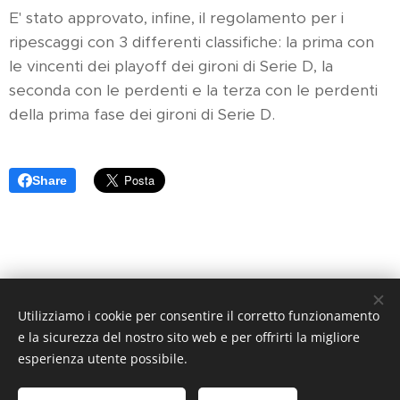
E' stato approvato, infine, il regolamento per i
ripescaggi con 3 differenti classifiche: la prima con
le vincenti dei playoff dei gironi di Serie D, la
seconda con le perdenti e la terza con le perdenti
della prima fase dei gironi di Serie D.
Share
Utilizziamo i cookie per consentire il corretto funzionamento
Arancione Magazine - Quotidiano di informazione sportiva -
e la sicurezza del nostro sito web e per offrirti la migliore
Reg. Trib. di Pistoia N. 1 / 2017 - Direttore Responsabile:
esperienza utente possibile.
Athos Querci direttore@arancionemagazine.it
Copyright © 2017
Cookies