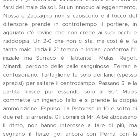
farsi del male da soli. Su un innocuo alleggerimento,
Nossa e Zaccagno non si capiscono e il tocco del
difensore prende in controtempo il portiere, in
agguato c'è Iovine che non crede ai suoi occhi e
raddoppia. Un 2-0 che non ci sta, ma così è e fa
tanto male. Inizia il 2° tempo e Indiani conferma l'11
iniziale ma Surraco è "latitante", Mulas, Regoli,
Minardi, perdono delle palle sanguinose, Ferrari è
confusionario, Tartaglione fa solo dei lanci (spesso
sprecisi) per saltare il centrocampo. Passano 5' e la
partita finisce pur essendo solo al 50°. Mulas
commette un ingenuo fallo e si prende la doppia
ammonizione. Espulso. La Pistoiese in 10 e sotto di
due reti, si arrende. Gli uomini di Mr. Albè abbassano
il ritmo, non hanno interesse a fare di più, ma
segnano il terzo gol ancora con Perna con la