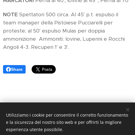
MARCATORI
Perna al 40', Iovine al 45' , Perna al 70'
NOTE
Spettatori 500 circa. Al 45' p.t. espulso il
team manager della Pistoiese Pucciarelli per
proteste; al 50' espulso Mulas per doppia
ammonizione Ammoniti: Iovine, Luperini e Rocchi
Angoli 4-3. Recuperi 1' e 3'.
Share
Utilizziamo i cookie per consentire il corretto funzionamento
Arancione Magazine - Quotidiano di informazione sportiva -
e la sicurezza del nostro sito web e per offrirti la migliore
Reg. Trib. di Pistoia N. 1 / 2017 - Direttore Responsabile:
esperienza utente possibile.
Athos Querci direttore@arancionemagazine.it