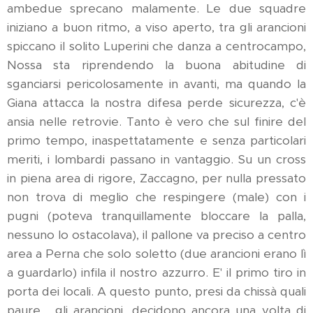
ambedue sprecano malamente. Le due squadre
iniziano a buon ritmo, a viso aperto, tra gli arancioni
spiccano il solito Luperini che danza a centrocampo,
Nossa sta riprendendo la buona abitudine di
sganciarsi pericolosamente in avanti, ma quando la
Giana attacca la nostra difesa perde sicurezza, c'è
ansia nelle retrovie. Tanto è vero che sul finire del
primo tempo, inaspettatamente e senza particolari
meriti, i lombardi passano in vantaggio. Su un cross
in piena area di rigore, Zaccagno, per nulla pressato
non trova di meglio che respingere (male) con i
pugni (poteva tranquillamente bloccare la palla,
nessuno lo ostacolava), il pallone va preciso a centro
area a Perna che solo soletto (due arancioni erano lì
a guardarlo) infila il nostro azzurro. E' il primo tiro in
porta dei locali. A questo punto, presi da chissà quali
paure , gli arancioni, decidono ancora una volta di