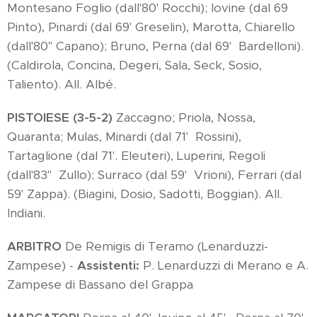
Montesano Foglio (dall'80' Rocchi); Iovine (dal 69
Pinto), Pinardi (dal 69' Greselin), Marotta, Chiarello
(dall'80'' Capano); Bruno, Perna (dal 69' Bardelloni).
(Caldirola, Concina, Degeri, Sala, Seck, Sosio,
Taliento). All. Albé.
PISTOIESE (3-5-2)
Zaccagno; Priola, Nossa,
Quaranta; Mulas, Minardi (dal 71' Rossini),
Tartaglione (dal 71'. Eleuteri), Luperini, Regoli
(dall'83'' Zullo); Surraco (dal 59' Vrioni), Ferrari (dal
59' Zappa). (Biagini, Dosio, Sadotti, Boggian). All.
Indiani.
ARBITRO
De Remigis di Teramo (Lenarduzzi-
Zampese) -
Assistenti:
P. Lenarduzzi di Merano e A.
Zampese di Bassano del Grappa