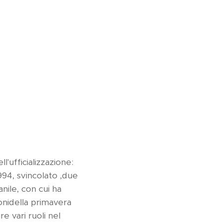
'ufficializzazione:
994, svincolato ,due
nile, con cui ha
onidella primavera
e vari ruoli nel