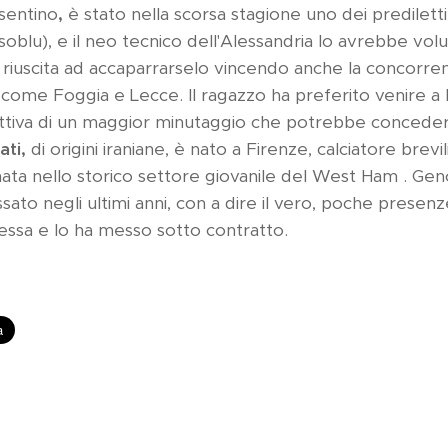
sentino
,
è stato nella scorsa stagione uno dei prediletti 
soblu), e il neo tecnico dell'Alessandria lo avrebbe vol
 riuscita ad accaparrarselo vincendo anche la concorren
come Foggia e Lecce. Il ragazzo ha preferito venire a 
ttiva di un maggior minutaggio che potrebbe concederg
ati,
di origini iraniane, è nato a Firenze, calciatore brev
nata nello storico settore giovanile del West Ham . Gen
to negli ultimi anni, con a dire il vero, poche presenz
ssa e lo ha messo sotto contratto.