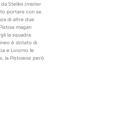
da Stellini (mister
uto portare con se.
za di altre due
Pistoia magari
li la squadra
ilineo è dotato di
oa e Livorno le
e, la Pistoiese però