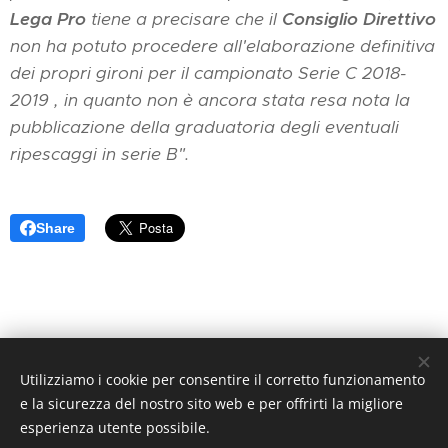
Lega Pro
tiene a precisare che il
Consiglio Direttivo
non ha potuto procedere all'elaborazione definitiva
dei propri gironi per il campionato Serie C 2018-
2019 , in quanto non è ancora stata resa nota la
pubblicazione della graduatoria degli eventuali
ripescaggi in serie B".
Share
Utilizziamo i cookie per consentire il corretto funzionamento
Arancione Magazine - Quotidiano di informazione sportiva -
e la sicurezza del nostro sito web e per offrirti la migliore
Reg. Trib. di Pistoia N. 1 / 2017 - Direttore Responsabile:
esperienza utente possibile.
Athos Querci direttore@arancionemagazine.it