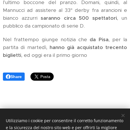
l'ultimo boccone del pranzo. Domani, quindi, al
Mannucci ad assistere al 33° derby fra arancioni e
bianco azzurri
saranno circa 500 spettatori
, un
pubblico da campionato di serie D.
Nel frattempo giunge notizia che
da Pisa
, per la
partita di martedì,
hanno già acquistato trecento
biglietti
, ed oggi era il primo giorno
Share
Utilizziamo i cookie per consentire il corretto funzionamento
Arancione Magazine - Quotidiano di informazione sportiva -
e la sicurezza del nostro sito web e per offrirti la migliore