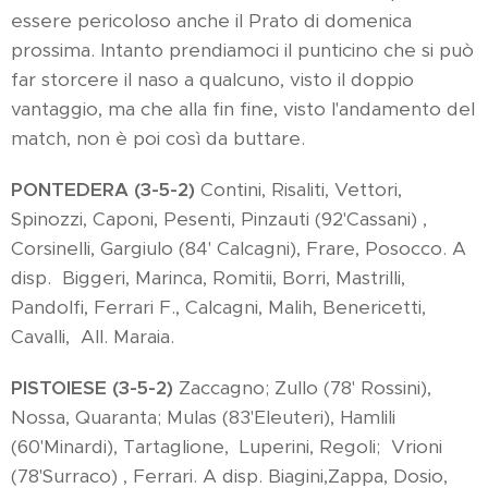
essere pericoloso anche il Prato di domenica
prossima. Intanto prendiamoci il punticino che si può
far storcere il naso a qualcuno, visto il doppio
vantaggio, ma che alla fin fine, visto l'andamento del
match, non è poi così da buttare.
PONTEDERA (3-5-2)
Contini, Risaliti, Vettori,
Spinozzi, Caponi, Pesenti, Pinzauti (92'Cassani) ,
Corsinelli, Gargiulo (84' Calcagni), Frare, Posocco. A
disp. Biggeri, Marinca, Romitii, Borri, Mastrilli,
Pandolfi, Ferrari F., Calcagni, Malih, Benericetti,
Cavalli, All. Maraia.
PISTOIESE (3-5-2)
Zaccagno; Zullo (78' Rossini),
Nossa, Quaranta; Mulas (83'Eleuteri), Hamlili
(60'Minardi), Tartaglione, Luperini, Regoli; Vrioni
(78'Surraco) , Ferrari. A disp. Biagini,Zappa, Dosio,