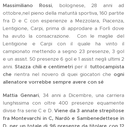
Massimiliano Rossi
, bolognese, 28 anni ad
ottobre,nel pieno della maturità sportiva, 160 partite
fra D e C con esperienze a Mezzolara, Piacenza,
Lentigione, Carpi, prima di approdare a Forlì dove
ha avuto la consacrazione. Con le maglie del
Lentigione e Carpi con il quale ha vinto il
campionato mettendo a segno 23 presenze, 3 gol
e un assist. 50 presenze 6 gol e 1 assist negli ultimi 2
anni.
Stazza chili e centimetri
per il
tuttocampista
che
rientra nel novero di quei giocatori che
ogni
allenatore vorrebbe sempre avere con sé
Mattia Gennari
, 34 anni a Dicembre, una carriera
lunghissima con oltre 400 presenze equamente
divise fra serie C e D.
Viene da 3 annate strepitose
fra Montevarchi in C, Nardò e Sambenedettese in
D, per un totale di 96 presenze da titolare con 12