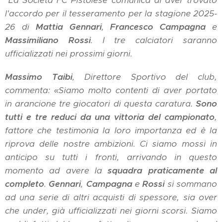
"La Società FC Pistoiese comunica di aver trovato
l'accordo per il tesseramento per la stagione 2025-
26 di
Mattia Gennari
,
Francesco Campagna
e
Massimiliano Rossi
. I tre calciatori saranno
ufficializzati nei prossimi giorni.
Massimo Taibi
, Direttore Sportivo del club,
commenta: «Siamo molto contenti di aver portato
in arancione tre giocatori di questa caratura.
Sono
tutti e tre reduci da una vittoria del campionato
,
fattore che testimonia la loro importanza ed è la
riprova delle nostre ambizioni. Ci siamo mossi in
anticipo su tutti i fronti, arrivando in questo
momento ad avere la
squadra praticamente al
completo
.
Gennari
,
Campagna
e
Rossi
si sommano
ad una serie di altri acquisti di spessore, sia over
che under, già ufficializzati nei giorni scorsi. Siamo