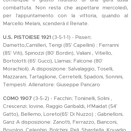
combattuta. Non resta che aspettare mercoledì,
per l'appuntamento con la vittoria, quando al
Marcello Melani, scenderà il Renate.
U.S. PISTOIESE 1921
(3-5-1-1) - Pisseri;
Dametto,Camilleri, Terigi (85' Capellini) ; Ferrarini
(85' Viti), Spinozzi (80' Bordin), Valiani , Vitiello,
Bortolotti (65' Gucci), Llamas; Falcone (80'
Morachioli). A disposizione: Salvalaggio, Toselli,
Mazzarani, Tartaglione, Cerretelli, Spadoni, Sonnini,
Tempesti. Allenatore: Giuseppe Pancaro
COMO 1907
(3-5-2) - Facchin; Toniinelli, Solini ,
Crescenzi; Iovine, Raggio Garibaldi, H'Maidat (54'
Gatto), Bellemo, Loreto(65' Di Nuzzo) ; Gabrielloni,
Ganz A disposizione: Zanotti, Ferrazzo, Bianconi,
Bovolon, Celeghin, Bolchini, Peli, Sbardella, Kouadio,