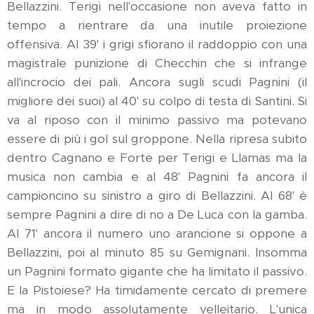
Bellazzini. Terigi nell'occasione non aveva fatto in
tempo a rientrare da una inutile proiezione
offensiva. Al 39' i grigi sfiorano il raddoppio con una
magistrale punizione di Checchin che si infrange
all'incrocio dei pali. Ancora sugli scudi Pagnini (il
migliore dei suoi) al 40' su colpo di testa di Santini. Si
va al riposo con il minimo passivo ma potevano
essere di più i gol sul groppone. Nella ripresa subito
dentro Cagnano e Forte per Terigi e Llamas ma la
musica non cambia e al 48' Pagnini fa ancora il
campioncino su sinistro a giro di Bellazzini. Al 68' è
sempre Pagnini a dire di no a De Luca con la gamba.
Al 71' ancora il numero uno arancione si oppone a
Bellazzini, poi al minuto 85 su Gemignani. Insomma
un Pagnini formato gigante che ha limitato il passivo.
E la Pistoiese? Ha timidamente cercato di premere
ma in modo assolutamente velleitario. L'unica