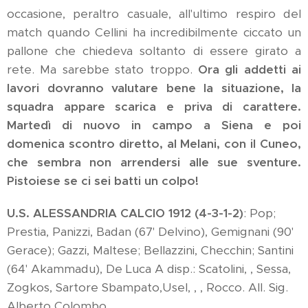
occasione, peraltro casuale, all'ultimo respiro del
match quando Cellini ha incredibilmente ciccato un
pallone che chiedeva soltanto di essere girato a
rete. Ma sarebbe stato troppo.
Ora gli addetti ai
lavori dovranno valutare bene la situazione, la
squadra appare scarica e priva di carattere.
Martedì di nuovo in campo a Siena e poi
domenica scontro diretto, al Melani, con il Cuneo,
che sembra non arrendersi alle sue sventure.
Pistoiese se ci sei batti un colpo!
U.S. ALESSANDRIA CALCIO 1912 (4-3-1-2)
: Pop;
Prestia, Panizzi, Badan (67' Delvino), Gemignani (90'
Gerace); Gazzi, Maltese; Bellazzini, Checchin; Santini
(64' Akammadu), De Luca A disp.: Scatolini, , Sessa,
Zogkos, Sartore Sbampato,Usel, , , Rocco. All. Sig.
Alberto Colombo.