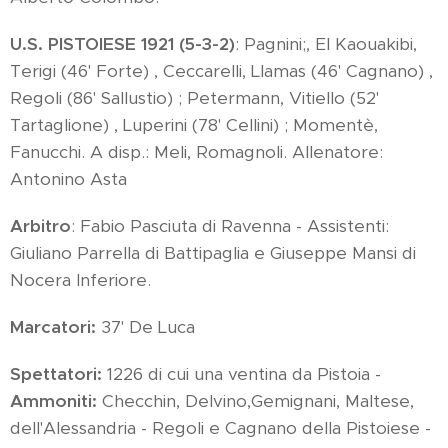
U.S. PISTOIESE 1921 (5-3-2)
: Pagnini;, El Kaouakibi,
Terigi (46' Forte) , Ceccarelli, Llamas (46' Cagnano) ,
Regoli (86' Sallustio) ; Petermann, Vitiello (52'
Tartaglione) , Luperini (78' Cellini) ; Momentè,
Fanucchi. A disp.: Meli, Romagnoli. Allenatore:
Antonino Asta
Arbitro
: Fabio Pasciuta di Ravenna - Assistenti:
Giuliano Parrella di Battipaglia e Giuseppe Mansi di
Nocera Inferiore.
Marcatori:
37' De Luca
Spettatori:
1226 di cui una ventina da Pistoia -
Ammoniti:
Checchin, Delvino,Gemignani, Maltese,
dell'Alessandria - Regoli e Cagnano della Pistoiese -