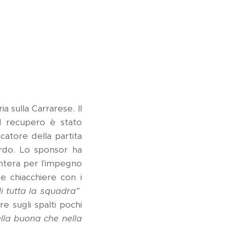
ia sulla Carrarese. Il
el recupero è stato
catore della partita
ordo. Lo sponsor ha
intera per l'impegno
e chiacchiere con i
di tutta la squadra"
e sugli spalti pochi
ella buona che nella