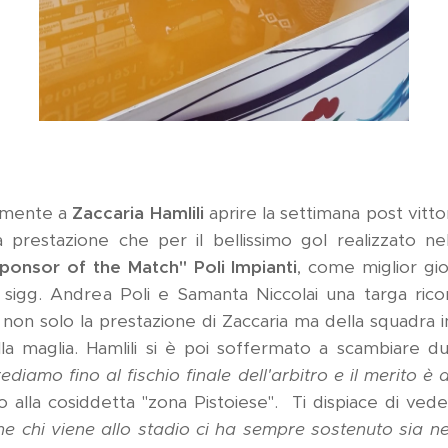
ilmente a
Zaccaria Hamlili
aprire la settimana post vittor
la prestazione che per il bellissimo gol realizzato n
ponsor of the Match" Poli Impianti
, come miglior gio
 sigg. Andrea Poli e Samanta Niccolai una targa ric
 non solo la prestazione di Zaccaria ma della squadra 
lla maglia. Hamlili si è poi soffermato a scambiare du
rediamo fino al fischio finale dell'arbitro e il merito è 
o alla cosiddetta "zona Pistoiese". Ti dispiace di veder
ine chi viene allo stadio ci ha sempre sostenuto sia n