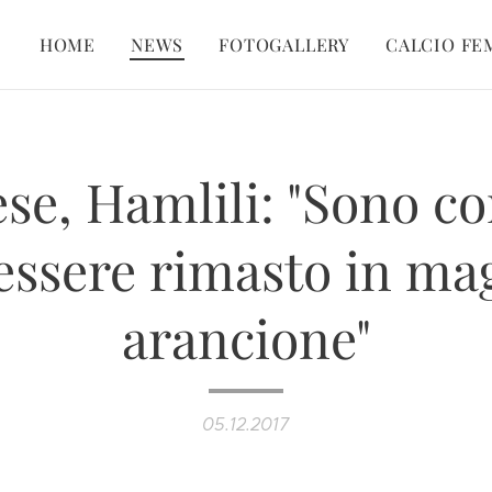
HOME
NEWS
FOTOGALLERY
CALCIO FE
ese, Hamlili: "Sono c
essere rimasto in ma
arancione"
05.12.2017