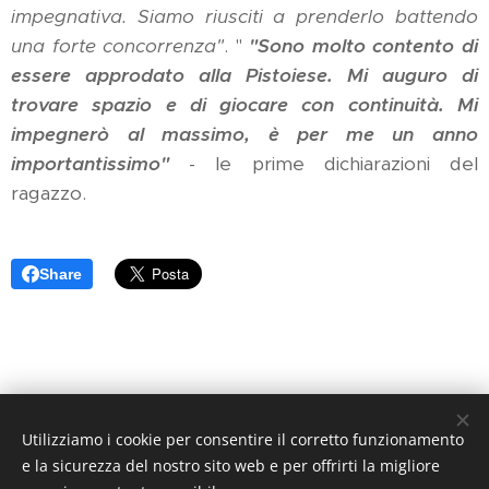
impegnativa. Siamo riusciti a prenderlo battendo
una forte concorrenza"
. "
"Sono molto contento di
essere approdato alla Pistoiese. Mi auguro di
trovare spazio e di giocare con continuità. Mi
impegnerò al massimo, è per me un anno
importantissimo"
- le prime dichiarazioni del
ragazzo.
Share
Utilizziamo i cookie per consentire il corretto funzionamento
Arancione Magazine - Quotidiano di informazione sportiva -
e la sicurezza del nostro sito web e per offrirti la migliore
Reg. Trib. di Pistoia N. 1 / 2017 - Direttore Responsabile: