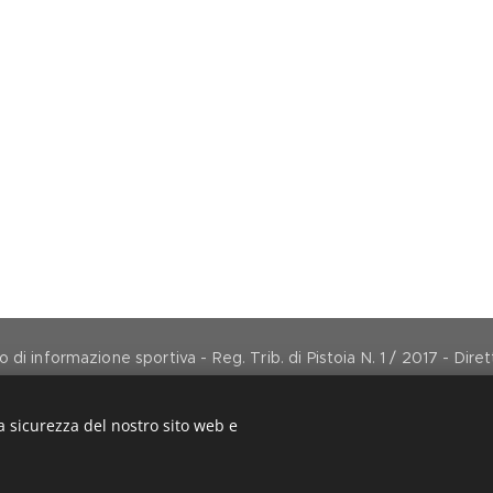
di informazione sportiva - Reg. Trib. di Pistoia N. 1 / 2017 - Dir
direttore@arancionemagazine.it
Copyright © 2017
Cookies
a sicurezza del nostro sito web e