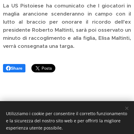
La US Pistoiese ha comunicato che l giocatori in
maglia arancione scenderanno in campo con il
lutto al braccio per onorare il ricordo dell'ex
presidente Roberto Maltinti, sarà poi osservato un
minuto di raccoglimento e alla figlia, Elisa Maltinti,
verrà consegnata una targa.
Share
Utilizziamo i cookie per consentire il corretto funzionamento
Arancione Magazine - Quotidiano di informazione sportiva -
e la sicurezza del nostro sito web e per offrirti la migliore
Reg. Trib. di Pistoia N. 1 / 2017 - Direttore Responsabile:
esperienza utente possibile.
Athos Querci direttore@arancionemagazine.it