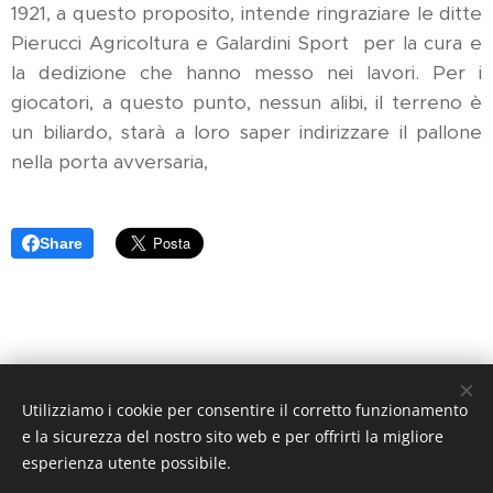
1921, a questo proposito, intende ringraziare le ditte
Pierucci Agricoltura e Galardini Sport per la cura e
la dedizione che hanno messo nei lavori. Per i
giocatori, a questo punto, nessun alibi, il terreno è
un biliardo, starà a loro saper indirizzare il pallone
nella porta avversaria,
Share
Utilizziamo i cookie per consentire il corretto funzionamento
Arancione Magazine - Quotidiano di informazione sportiva -
e la sicurezza del nostro sito web e per offrirti la migliore
Reg. Trib. di Pistoia N. 1 / 2017 - Direttore Responsabile:
esperienza utente possibile.
Athos Querci direttore@arancionemagazine.it