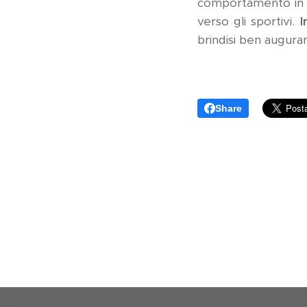
comportamento in c
verso gli sportivi.
I
brindisi ben auguran
Share