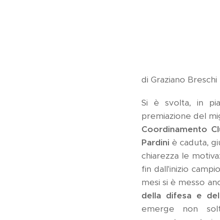
Paolo Rego
di Graziano Breschi
Si è svolta, in pi
premiazione del mig
Coordinamento Clu
Pardini
è caduta, g
chiarezza le motiva
fin dall'inizio camp
mesi si è messo anco
della difesa e de
emerge non solt