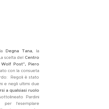
la
Degna Tana
, la
a scelta del
Centro
 Wolf Post", Piero
iato con la consueta
ordo: Regoli è stato
ni e negli ultimi due
rsi a qualsiasi ruolo
ttolineato Pardini
 per l'esemplare