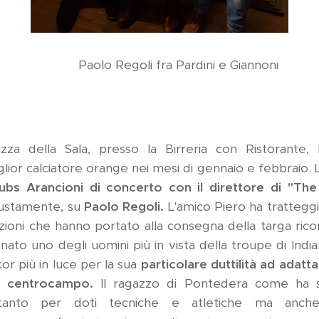
li fra Pardini e Giannoni
azza della Sala, presso la Birreria con Ristorante, 
lior calciatore orange nei mesi di gennaio e febbraio. L
bs Arancioni di concerto con il direttore di "The
iustamente, su
Paolo Regoli.
L'amico Piero ha trattegg
zioni che hanno portato alla consegna della targa ric
ionato uno degli uomini più in vista della troupe di India
r più in luce per la sua
particolare duttilità ad adatta
l centrocampo.
Il ragazzo di Pontedera come ha so
anto per doti tecniche e atletiche ma anche