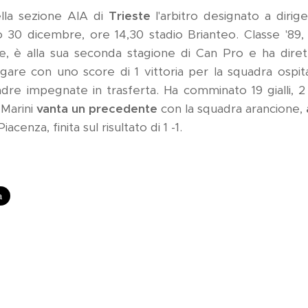
lla sezione AIA di
Trieste
l'arbitro designato a dirig
 30 dicembre, ore 14,30 stadio Brianteo. Classe '89, 
ne, è alla sua seconda stagione di Can Pro e ha dirett
6 gare con uno score di 1 vittoria per la squadra ospi
adre impegnate in trasferta. Ha comminato 19 gialli, 
. Marini
vanta un precedente
con la squadra arancione,
acenza, finita sul risultato di 1 -1.