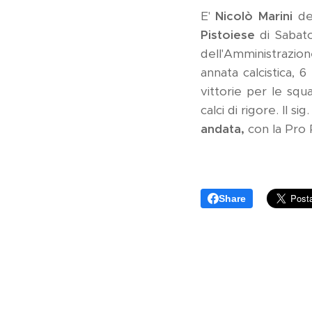
E'
Nicolò Marini
de
Pistoiese
di Sabato
dell'Amministrazio
annata calcistica, 
vittorie per le squ
calci di rigore. Il sig
andata,
con la Pro Pi
Share