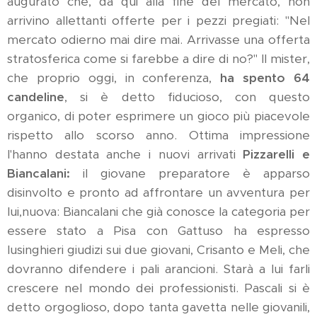
augurato che, da qui alla fine del mercato, non
arrivino allettanti offerte per i pezzi pregiati: "Nel
mercato odierno mai dire mai. Arrivasse una offerta
stratosferica come si farebbe a dire di no?" Il mister,
che proprio oggi, in conferenza,
ha spento 64
candeline
, si è detto fiducioso, con questo
organico, di poter esprimere un gioco più piacevole
rispetto allo scorso anno. Ottima impressione
l'hanno destata anche i nuovi arrivati
Pizzarelli e
Biancalani:
il giovane preparatore è apparso
disinvolto e pronto ad affrontare un avventura per
lui,nuova: Biancalani che già conosce la categoria per
essere stato a Pisa con Gattuso ha espresso
lusinghieri giudizi sui due giovani, Crisanto e Meli, che
dovranno difendere i pali arancioni. Starà a lui farli
crescere nel mondo dei professionisti. Pascali si è
detto orgoglioso, dopo tanta gavetta nelle giovanili,