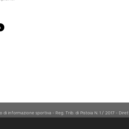
di informazione sportiva - Reg. Trib. di Pistoia N. 1 / 2017 - Dir
direttore@arancionemagazine.it
Copyright © 2017
Cookies