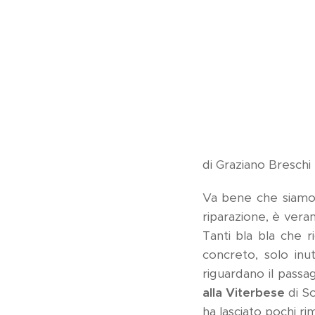
di Graziano Breschi
Va bene che siamo s
riparazione, è veram
Tanti bla bla che 
concreto, solo inuti
riguardano il passa
alla Viterbese
di So
ha lasciato pochi rim