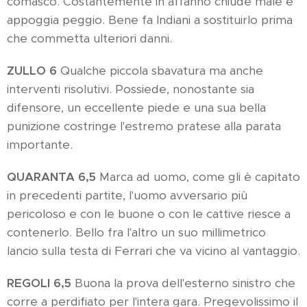
comasco. Costantemente in affanno chiude male e
appoggia peggio. Bene fa Indiani a sostituirlo prima
che commetta ulteriori danni.
ZULLO
6
Qualche piccola sbavatura ma anche
interventi risolutivi. Possiede, nonostante sia
difensore, un eccellente piede e una sua bella
punizione costringe l'estremo pratese alla parata
importante.
QUARANTA 6,5
Marca ad uomo, come gli è capitato
in precedenti partite, l'uomo avversario più
pericoloso e con le buone o con le cattive riesce a
contenerlo. Bello fra l'altro un suo millimetrico
lancio sulla testa di Ferrari che va vicino al vantaggio.
REGOLI 6,5
Buona la prova dell'esterno sinistro che
corre a perdifiato per l'intera gara. Pregevolissimo il