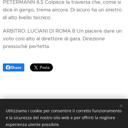
PETERMANN 6,5 Colpisce la traversa che, come si
dice in gergo, trema ancora. Di sicuro ha un sinistro
di alto livello tecnico.
ARBITRO: LUCIANI DI ROMA 8 Un piacere dare un
voto così alto al direttore di gara. Direzione
pressochè perfetta.
Share
Utilizziamo i cookie per consentire il corretto funzionamento
Arancione Magazine - Quotidiano di informazione sportiva -
e la sicurezza del nostro sito web e per offrirti la migliore
Reg. Trib. di Pistoia N. 1 / 2017 - Direttore Responsabile:
esperienza utente possibile.