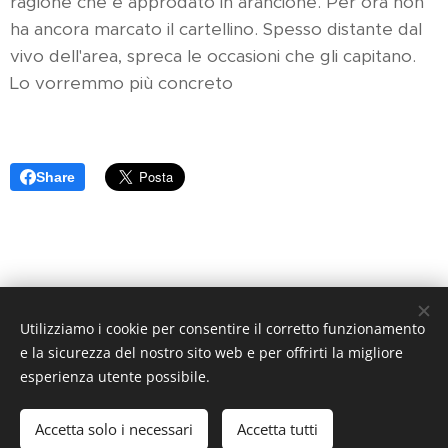
ragione che è approdato in arancione. Per ora non
ha ancora marcato il cartellino. Spesso distante dal
vivo dell'area, spreca le occasioni che gli capitano.
Lo vorremmo più concreto
Share
Utilizziamo i cookie per consentire il corretto funzionamento
Arancione Magazine - Quotidiano di informazione sportiva -
e la sicurezza del nostro sito web e per offrirti la migliore
Reg. Trib. di Pistoia N. 1 / 2017 - Direttore Responsabile:
esperienza utente possibile.
Athos Querci direttore@arancionemagazine.it
Copyright © 2017
Cookies
Accetta solo i necessari
Accetta tutti