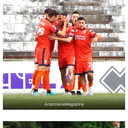
ArancioneMagazine