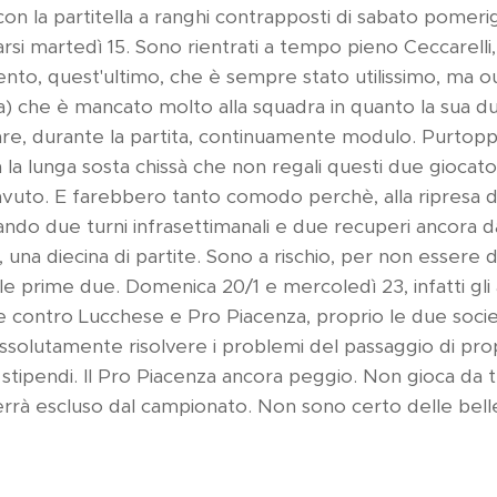
con la partitella a ranghi contrapposti di sabato pomeri
rsi martedì 15. Sono rientrati a tempo pieno Ceccarelli,
nto, quest'ultimo, che è sempre stato utilissimo, ma out
a) che è mancato molto alla squadra in quanto la sua dutt
re, durante la partita, continuamente modulo. Purtopp
 la lunga sosta chissà che non regali questi due giocator
avuto. E farebbero tanto comodo perchè, alla ripresa 
ando due turni infrasettimanali e due recuperi ancora d
 una diecina di partite. Sono a rischio, per non essere d
 prime due. Domenica 20/1 e mercoledì 23, infatti gli a
ontro Lucchese e Pro Piacenza, proprio le due società 
solutamente risolvere i problemi del passaggio di prop
 stipendi. Il Pro Piacenza ancora peggio. Non gioca da t
errà escluso dal campionato. Non sono certo delle belle 