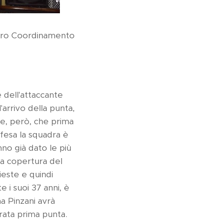
entro Coordinamento
e dell'attaccante
'arrivo della punta,
le, però, che prima
difesa la squadra è
no già dato le più
na copertura del
ieste e quindi
 i suoi 37 anni, è
a Pinzani avrà
irata prima punta.