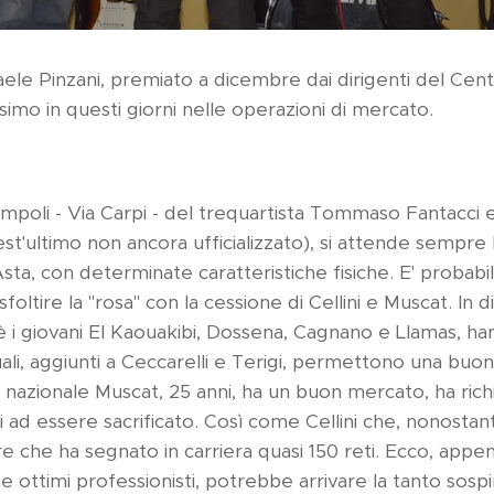
ffaele Pinzani, premiato a dicembre dai dirigenti del C
imo in questi giorni nelle operazioni di mercato.
'Empoli - Via Carpi - del trequartista Tommaso Fantacci 
t'ultimo non ancora ufficializzato), si attende sempre l
sta, con determinate caratteristiche fisiche. E' probabi
sfoltire la "rosa" con la cessione di Cellini e Muscat. In 
i giovani El Kaouakibi, Dossena, Cagnano e Llamas, han
uali, aggiunti a Ceccarelli e Terigi, permettono una buo
l nazionale Muscat, 25 anni, ha un buon mercato, ha rich
ad essere sacrificato. Così come Cellini che, nonostante
 che ha segnato in carriera quasi 150 reti. Ecco, appen
 ottimi professionisti, potrebbe arrivare la tanto sosp