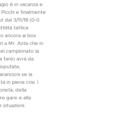
ggio è in vacanza e
 Picchi e finalmente
 dal 3/11/18 (0-0
ilità tattica
o ancora ai box
i a Mr. Asta che in
del campionato la
a fare) avrà da
isputate,
rancioni se la
in piena crisi. I
rietà, della
re gare e alla
situazioni.