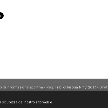
di informazione sportiva - Reg. Trib. di Pistoia N. 1 / 2017 - Dir
direttore@arancionemagazine.it
Copyright © 2017
Cookies
a sicurezza del nostro sito web e