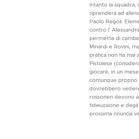
Intanto la squadra, 
riprenderà ad allena
Paolo Regoli. Eleme
contro l' Alessandri
permette di cambia
Minardi e Rovini, ma
pratica non ha mai 
Pistoiese (consider
giocare, in un mese,
comunque proprio le
dovrebbero vedere c
rossoneri devono as
fideiussione e degli
prossima rinuncia v