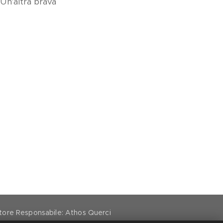
 Un'altra brava
ettore Responsabile: Athos Querci