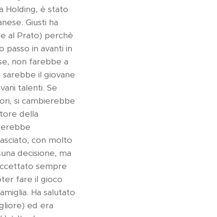
a Holding, è stato
anese. Giusti ha
he al Prato) perchè
o passo in avanti in
sse, non farebbe a
i sarebbe il giovane
ani talenti. Se
tori, si cambierebbe
tore della
nderebbe
lasciato, con molto
ssuna decisione, ma
 accettato sempre
ter fare il gioco
amiglia. Ha salutato
igliore) ed era