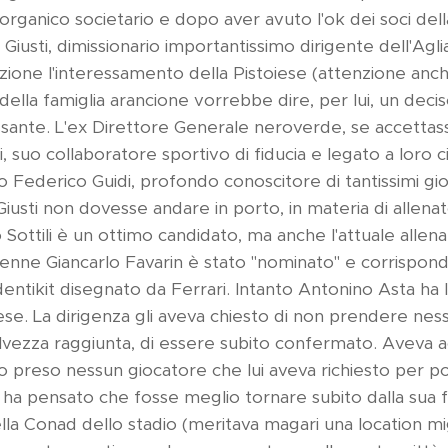
organico societario e dopo aver avuto l'ok dei soci dell
Giusti, dimissionario importantissimo dirigente dell'Agli
zione l'interessamento della Pistoiese (attenzione anc
della famiglia arancione vorrebbe dire, per lui, un decis
essante. L'ex Direttore Generale neroverde, se accetta
, suo collaboratore sportivo di fiducia e legato a loro c
o Federico Guidi, profondo conoscitore di tantissimi giov
Giusti non dovesse andare in porto, in materia di allena
 Sottili è un ottimo candidato, ma anche l'attuale allena
tenne Giancarlo Favarin è stato "nominato" e corrispo
dentikit disegnato da Ferrari. Intanto Antonino Asta ha 
oiese. La dirigenza gli aveva chiesto di non prendere ne
 salvezza raggiunta, di essere subito confermato. Aveva
to preso nessun giocatore che lui aveva richiesto per po
 ha pensato che fosse meglio tornare subito dalla sua f
 della Conad dello stadio (meritava magari una location m