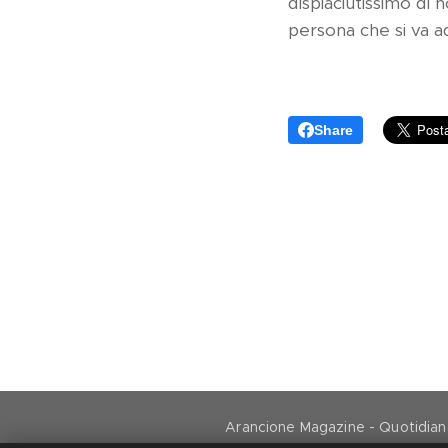
dispiaciutissimo di 
persona che si va ad
Share
Arancione Magazine - Quotidiano 