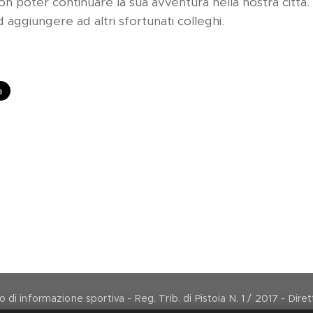
non poter continuare la sua avventura nella nostra città.
 aggiungere ad altri sfortunati colleghi.
di informazione sportiva - Reg. Trib. di Pistoia N. 1 / 2017 - Dir