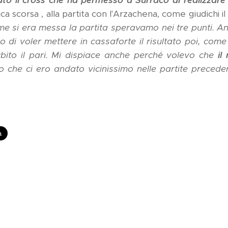
o il cross che ha permesso a Surraco di realizzare il
scorsa , alla partita con l'Arzachena, come giudichi il 
e si era messa la partita speravamo nei tre punti. An
 di voler mettere in cassaforte il risultato poi, com
bito il pari. Mi dispiace anche perché volevo che
il
o che ci ero andato vicinissimo nelle partite precede