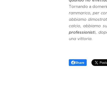
quando ho effettuat
Tornando a domenica 
rammarico, per com
abbiamo dimostrato
calcio, abbiamo su
professionist
i, dop
una vittoria.
Share