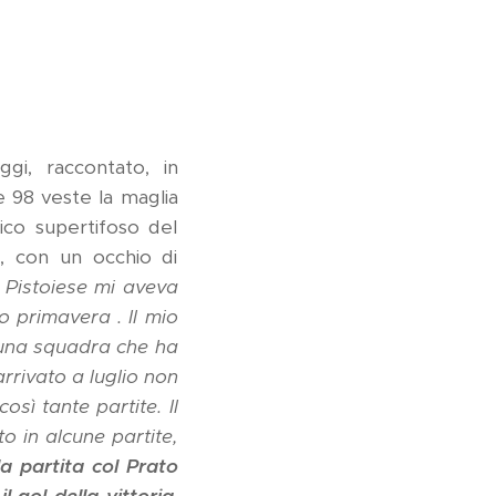
gi, raccontato, in
e 98 veste la maglia
ico supertifoso del
e, con un occhio di
 Pistoiese mi aveva
 primavera . Il mio
 una squadra che ha
rrivato a luglio non
ì tante partite. Il
o in alcune partite,
la partita col Prato