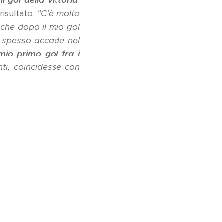
 gol della vittoria
.
risultato:
"C'è molto
che dopo il mio gol
e spesso accade nel
mio primo gol fra i
nti, coincidesse con