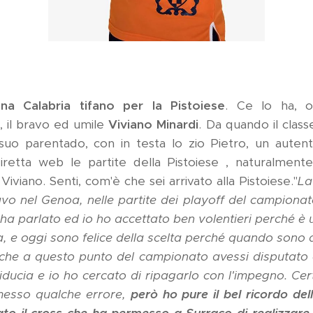
na Calabria tifano per la Pistoiese
. Ce lo ha, og
 il bravo ed umile
Viviano Minardi
. Da quando il class
l suo parentado, con in testa lo zio Pietro, un autent
iretta web le partite della Pistoiese , naturalment
 Viviano. Senti, com'è che sei arrivato alla Pistoiese."
La
vo nel Genoa, nelle partite dei playoff del campionato
ha parlato ed io ho accettato ben volentieri perché è
ca, e oggi sono felice della scelta perché quando sono a
che a questo punto del campionato avessi disputato cos
iducia e io ho cercato di ripagarlo con l'impegno. Cert
messo qualche errore,
però ho pure il bel ricordo del