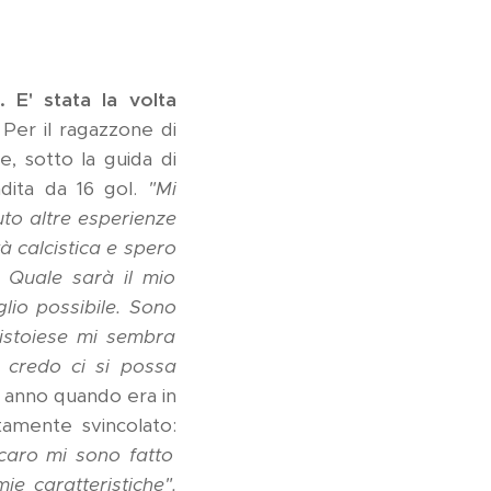
. E' stata la volta
. Per il ragazzone di
, sotto la guida di
ndita da 16 gol.
"Mi
to altre esperienze
à calcistica e spero
. Quale sarà il mio
lio possibile. Sono
Pistoiese mi sembra
 credo ci si possa
o anno quando era in
etamente svincolato:
ncaro mi sono fatto
ie caratteristiche".