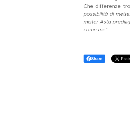
Che differenze tro
possibilità di mett
mister Asta predili
come me".
Share