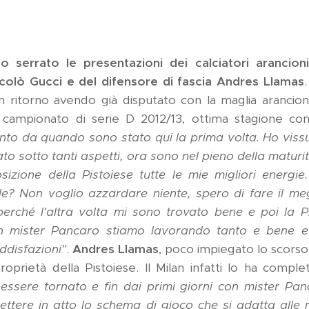
 serrato le presentazioni dei calciatori arancioni
ccolò Gucci e del difensore di fascia Andres Llamas
n ritorno avendo già disputato con la maglia arancione
 campionato di serie D 2012/13, ottima stagione co
to da quando sono stato qui la prima volta. Ho vissu
o sotto tanti aspetti, ora sono nel pieno della maturit
sizione della Pistoiese tutte le mie migliori energie
e? Non voglio azzardare niente, spero di fare il meg
perché l'altra volta mi sono trovato bene e poi la 
on mister Pancaro stiamo lavorando tanto e bene e
ddisfazioni"
.
Andres Llamas
, poco impiegato lo scors
roprietà della Pistoiese. Il Milan infatti lo ha compl
essere tornato e fin dai primi giorni con mister Pa
ettere in atto lo schema di gioco che si adatta alle m