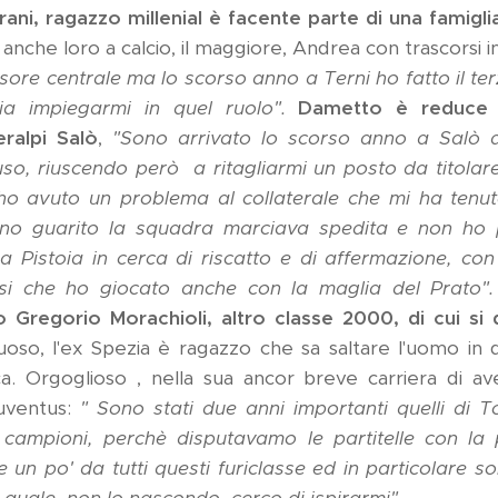
ni, ragazzo millenial è facente parte di una famiglia
 anche loro a calcio, il maggiore, Andrea con trascorsi 
ore centrale ma lo scorso anno a Terni ho fatto il te
ia impiegarmi in quel ruolo".
Dametto è reduce 
ralpi Salò
,
"Sono arrivato lo scorso anno a Salò a
so, riuscendo però a ritagliarmi un posto da titolar
oi ho avuto un problema al collaterale che mi ha tenut
no guarito la squadra marciava spedita e non ho 
 a Pistoia in cerca di riscatto e di affermazione, con
osi che ho giocato anche con la maglia del Prato".
 Gregorio Morachioli, altro classe 2000, di cui si
uoso, l'ex Spezia è ragazzo che sa saltare l'uomo in 
ca. Orgoglioso , nella sua ancor breve carriera di ave
Juventus:
" Sono stati due anni importanti quelli di T
i campioni, perchè disputavamo le partitelle con la
 un po' da tutti questi furiclasse ed in particolare s