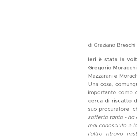
di Graziano Breschi
Ieri è stata la vo
Gregorio Moracchio
Mazzarani e Morachio
Una cosa, comunque,
importante come qu
cerca di riscatto
d
suo procuratore, c
sofferto tanto - ha
mai conosciuto e l
l'altro ritrovo 