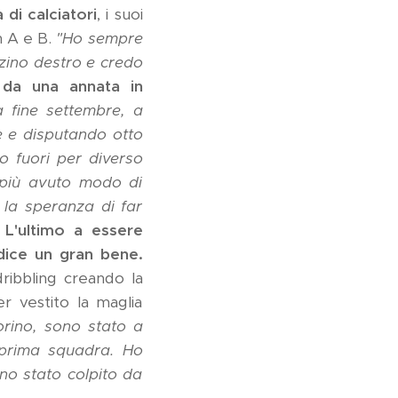
 di calciatori
, i suoi
in A e B.
"Ho sempre
rzino destro e credo
da una annata in
 fine settembre, a
e e disputando otto
o fuori per diverso
più avuto modo di
 la speranza di far
L'ultimo a essere
 dice un gran bene.
dribbling creando la
r vestito la maglia
orino, sono stato a
 prima squadra. Ho
ono stato colpito da