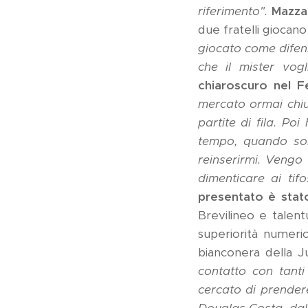
riferimento".
Mazzara
due fratelli giocano
giocato come difens
che il mister vogl
chiaroscuro nel Fe
mercato ormai chiu
partite di fila. P
tempo, quando so
reinserirmi. Vengo
dimenticare ai tif
presentato è stato
Brevilineo e talent
superiorità numeri
bianconera della 
contatto con tant
cercato di prendere