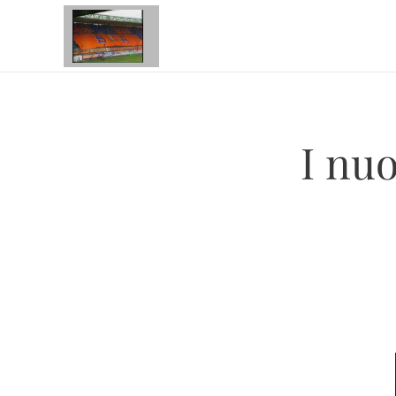
I nuo