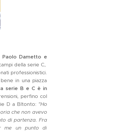
 di Paolo Dametto e
ampi della serie C,
ati professionistici.
r bene in una piazza
ra serie B e C è in
nsioni, perfino col
ie D a BItonto:
"Ho
egoria che non avevo
to di partenza. Fra
er me un punto di