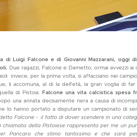
lta di Luigi Falcone e di Giovanni Mazzarani, oggi
li.
Due ragazzi, Falcone e Dametto, ormai avvezzi ai c
li invece, per la prima volta, si affacciano nei campion
 li accomuna, al di la dell'età, la gran voglia di fa
ella di Pistoia.
Falcone una vita calcistica spesa f
opo una annata decisamente nera a causa di incompre
he lo hanno portato a disputare un campionato di ser
 detto Falcone - il fatto di dover scendere in una cat
a chiamata della PIstoiese rappresenta per me un pun
mister Pancaro che stimo tantissimo e che sarà p