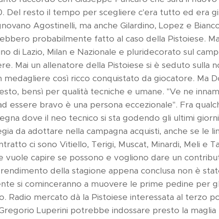
. Del resto il tempo per scegliere c'era tutto ed era gi
sognovano Agostinelli, ma anche Gilardino, Lopez e Bianc
vrebbero probabilmente fatto al caso della Pistoiese. Ma
ino di Lazio, Milan e Nazionale e pluridecorato sul camp
e. Mai un allenatore della Pistoiese si è seduto sulla 
medagliere così ricco conquistato da giocatore. Ma Do
sto, bensì per qualità tecniche e umane. "Ve ne innam
ad essere bravo è una persona eccezionale". Fra qualch
gna dove il neo tecnico si sta godendo gli ultimi giorni
tegia da adottare nella campagna acquisti, anche se le l
tratto ci sono Vitiello, Terigi, Muscat, Minardi, Meli e T
ese vuole capire se possono e vogliono dare un contribu
il rendimento della stagione appena conclusa non è stato
 si cominceranno a muovere le prime pedine per gli 
. Radio mercato dà la Pistoiese interessata al terzo po
regorio Luperini potrebbe indossare presto la maglia 