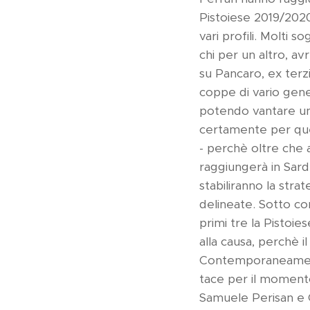
Pistoiese 2019/2020
vari profili. Molti 
chi per un altro, a
su Pancaro, ex terz
coppe di vario gener
potendo vantare un 
certamente per que
- perchè oltre che 
raggiungerà in Sarde
stabiliranno la stra
delineate. Sotto con
primi tre la Pistoi
alla causa, perchè 
Contemporaneamente
tace per il momento
Samuele Perisan e G