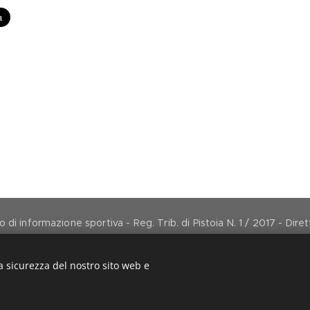
di informazione sportiva - Reg. Trib. di Pistoia N. 1 / 2017 - Dir
direttore@arancionemagazine.it
Copyright © 2017
Cookies
a sicurezza del nostro sito web e