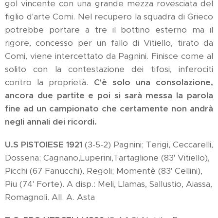
gol vincente con una grande mezza rovesciata del
figlio d'arte Comi. Nel recupero la squadra di Grieco
potrebbe portare a tre il bottino esterno ma il
rigore, concesso per un fallo di Vitiello, tirato da
Comi, viene intercettato da Pagnini. Finisce come al
solito con la contestazione dei tifosi, inferociti
contro la proprietà.
C'è solo una consolazione,
ancora due partite e poi si sarà messa la parola
fine ad un campionato che certamente non andrà
negli annali dei ricordi.
U.S PISTOIESE 1921
(3-5-2) Pagnini; Terigi, Ceccarelli,
Dossena; Cagnano,Luperini,Tartaglione (83' Vitiello),
Picchi (67 Fanucchi), Regoli; Momentè (83' Cellini),
Piu (74' Forte). A disp.: Meli, Llamas, Sallustio, Aiassa,
Romagnoli. All. A. Asta