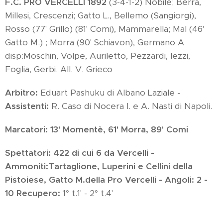
F.C. PRO VERCELLI 1892
(3-4-1-2) Nobile; Berra,
Millesi, Crescenzi; Gatto L., Bellemo (Sangiorgi),
Rosso (77' Grillo) (81' Comi), Mammarella; Mal (46'
Gatto M.) ; Morra (90' Schiavon), Germano A
disp:Moschin, Volpe, Auriletto, Pezzardi, Iezzi,
Foglia, Gerbi. All. V. Grieco
Arbitro:
Eduart Pashuku di Albano Laziale -
Assistenti:
R. Caso di Nocera I. e A. Nasti di Napoli.
Marcatori:
13' Momentè, 61' Morra, 89' Comi
Spettatori:
422 di cui 6 da Vercelli -
Ammoniti
:Tartaglione, Luperini e Cellini della
Pistoiese
, Gatto M.della Pro Vercelli -
Angoli
:
2 -
10 Recupero:
1° t.1' - 2° t.4'