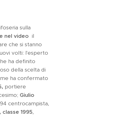
oseria sulla
e nel video
il
re che si stanno
vi volti: l'esperto
che ha definito
oso della scelta di
come ha confermato
5,
portiere
icesimo;
Giulio
994 centrocampista,
, classe 1995
,