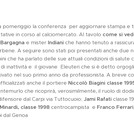
ma pomeriggio la conferenza per aggiornare stampa e tif
ttative in corso al calciomercato. Al tavolo
come si ved
o
Bargagna
e mister
Indiani
che hanno tenuto a rassicura
bene. A seguire sono stati poi presentati anche due nuo
i che ha parlato delle sue attuali condizioni di salute 
i inattività e il giovane Eleuteri che si è detto orgogli
tivato nel suo primo anno da professionista. A breve 
icializzati anche il portiere
Niccolò Biagini classe 199
temurlo che ricoprirà, verosimilmente, il ruolo di dod
ifensore dal Carpi via Tuttocuoio;
Jami Rafati
classe 1
Minardi, classe 1998
centrocampista e
Franco Ferrari
i dal Genoa