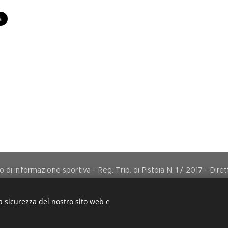
di informazione sportiva - Reg. Trib. di Pistoia N. 1 / 2017 - Dir
direttore@arancionemagazine.it
Copyright © 2017
Cookies
a sicurezza del nostro sito web e