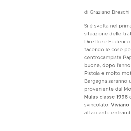
di Graziano Breschi
Si è svolta nel pri
situazione delle tra
Direttore Federic
facendo le cose per
centrocampista Papin
buone, dopo l'anno d
Pistoia e molto mo
Bargagna saranno uff
proveniente dal Mon
Mulas classe 1996
d
svincolato;
Viviano 
attaccante entramb