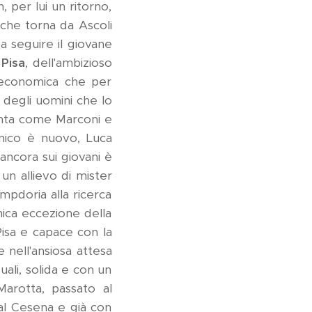
, per lui un ritorno,
che torna da Ascoli
 seguire il giovane
l
Pisa
, dell'ambizioso
a economica che per
 degli uomini che lo
anta come Marconi e
cnico è nuovo, Luca
ncora sui giovani è
un allievo di mister
ampdoria alla ricerca
ica eccezione della
Pisa e capace con la
 nell'ansiosa attesa
ali, solida e con un
arotta, passato al
al Cesena e già con