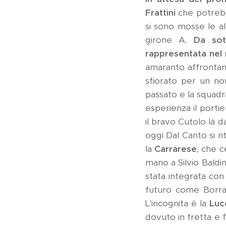
Frattini
che potrebb
si sono mosse le a
girone A.
Da sot
rappresentata nel
amaranto affrontan
sfiorato per un no
passato e la squadra
esperienza il porti
il bravo Cutolo là d
oggi Dal Canto si ri
la
Carrarese
, che 
mano a Silvio Baldi
stata integrata con
futuro come Borra 
L'incognita è la
Luc
dovuto in fretta e 