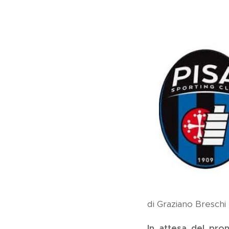
di Graziano Breschi
In attesa del pro