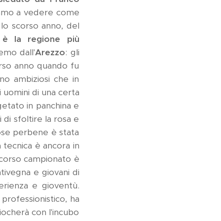
oviamo a vedere come
lo scorso anno, del
è la regione più
emo dall'
Arezzo
: gli
orso anno quando fu
no ambiziosi che in
i uomini di una certa
getato in panchina e
di sfoltire la rosa e
 cose perbene è stata
 tecnica è ancora in
 scorso campionato è
tivegna e giovani di
erienza e gioventù.
 professionistico, ha
iocherà con l'incubo