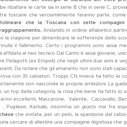
e ribaltare le carte sia in serie B che in serie C, pr
ltre toscane che verosimilmente faranno parte, come 
tolineare che la Toscana con sette compagini 
 raggruppamento.
Andando in ordine alfabetico partir
o la stagione per dimenticare le sofferenze dello sc
nnulla il fallimento. Certo i programmi sono assai me
 affidata al neo tecnico Dal Canto è assai giovane, unic
ere Pelagotti (ex Empoli) che negli ultimi due anni è ve
avanti. Da notare che gli amaranto non sono stati capaci 
trova con 35 calciatori. Troppi. Chi invece ha fatto le
certamente non nasconde le proprie ambizioni. La guida
ni, un top della categoria, la rosa che bene ha fatto lo
 arrivi eccellenti, Maccarone, Valente, Caccavallo, Ben
, Pugliese, Karkalis, insomma un giusto mix fra esp
chese
che evitata, per un pelo, la sparizione dal calcio
furia cercare di allestire una compagine dignitosa che g