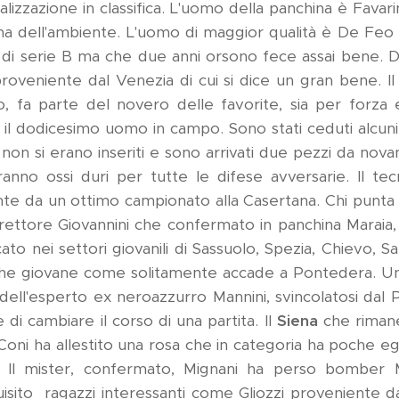
izzazione in classifica. L'uomo della panchina è Favarin
ma dell'ambiente. L'uomo di maggior qualità è De Feo 
di serie B ma che due anni orsono fece assai bene. Da
roveniente dal Venezia di cui si dice un gran bene. I
, fa parte del novero delle favorite, sia per forz
 il dodicesimo uomo in campo. Sono stati ceduti alcuni
non si erano inseriti e sono arrivati due pezzi da nov
ranno ossi duri per tutte le difese avversarie. Il te
te da un ottimo campionato alla Casertana. Chi punta a
rettore Giovannini che confermato in panchina Maraia, 
ato nei settori giovanili di Sassuolo, Spezia, Chievo, S
lche giovane come solitamente accade a Pontedera. Un
 dell'esperto ex neroazzurro Mannini, svincolatosi dal 
di cambiare il corso di una partita. Il
Siena
che rimane
Coni ha allestito una rosa che in categoria ha poche egu
o. Il mister, confermato, Mignani ha perso bomber M
uisito ragazzi interessanti come Gliozzi proveniente d