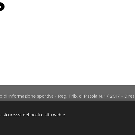
di informazione sportiva - Reg. Trib. di Pistoia N. 1 / 2017 - Dir
direttore@arancionemagazine.it
Copyright © 2017
Cookies
a sicurezza del nostro sito web e