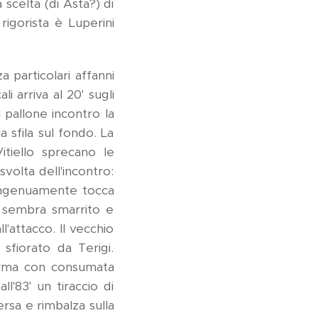
scelta (di Asta?) di
rigorista è Luperini
 particolari affanni
i arriva al 20' sugli
l pallone incontro la
 sfila sul fondo. La
tiello sprecano le
svolta dell'incontro:
i ingenuamente tocca
a sembra smarrito e
l'attacco. Il vecchio
fiorato da Terigi.
forma con consumata
l'83' un tiraccio di
rsa e rimbalza sulla