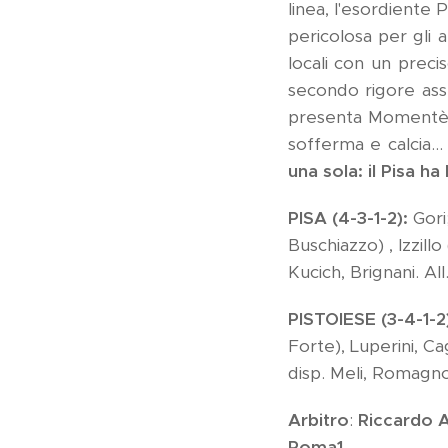
linea, l'esordiente 
pericolosa per gli a
locali con un precis
secondo rigore ass
presenta Momentè ch
sofferma e calcia..
una sola: il Pisa ha
PISA (4-3-1-2):
Gori
Buschiazzo) , Izzillo
Kucich, Brignani. Al
PISTOIESE (3-4-1-2
Forte), Luperini, Ca
disp. Meli, Romagnoli
Arbitro
:
Riccardo A
Roma1