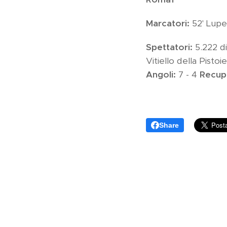
Marcatori:
52'
Luper
Spettatori:
5.222 di
Vitiello della Pist
Angoli
:
7 - 4
Recup
Share