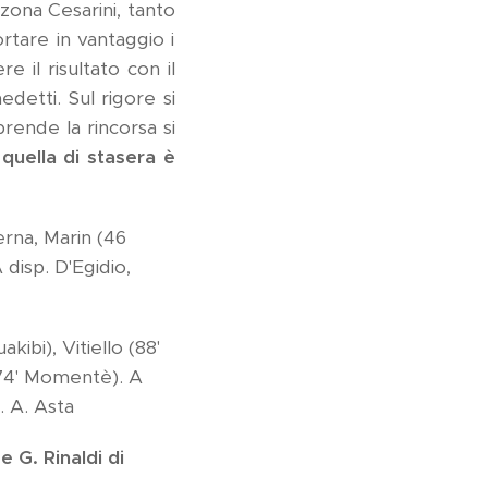
 zona Cesarini, tanto
ortare in vantaggio i
e il risultato con il
etti. Sul rigore si
rende la rincorsa si
quella di stasera è
erna, Marin (46
 disp. D'Egidio,
kibi), Vitiello (88'
 (74' Momentè). A
. A. Asta
 G. Rinaldi di