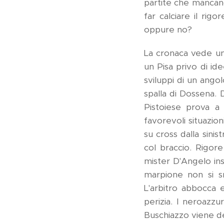
partite che mancano
far calciare il rig
oppure no?
La cronaca vede un 
un Pisa privo di ide
sviluppi di un angol
spalla di Dossena. 
Pistoiese prova a
favorevoli situazion
su cross dalla sini
col braccio. Rigor
mister D'Angelo inse
marpione non si s
L'arbitro abbocca 
perizia. I neroazzu
Buschiazzo viene de