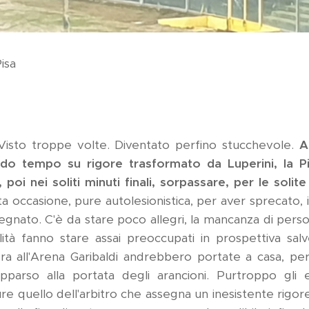
Pisa
isto troppe volte. Diventato perfino stucchevole.
A
ondo tempo su rigore trasformato da Luperini, la Pi
poi nei soliti minuti finali, sorpassare, per le solit
ta occasione, pure autolesionistica, per aver sprecato, 
gnato. C'è da stare poco allegri, la mancanza di person
ilità fanno stare assai preoccupati in prospettiva sal
ra all'Arena Garibaldi andrebbero portate a casa, perc
è apparso alla portata degli arancioni. Purtroppo gli 
ure quello dell'arbitro che assegna un inesistente rigore