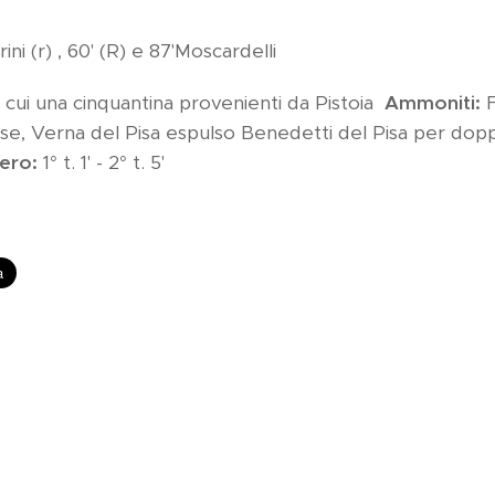
ini (r) , 60' (R) e 87'Moscardelli
 cui una cinquantina provenienti da Pistoia
Ammoniti:
F
oiese, Verna del Pisa espulso Benedetti del Pisa per do
ero:
1° t. 1' - 2° t. 5'