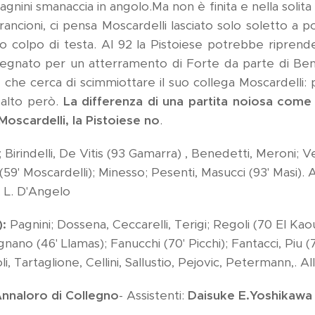
Pagnini smanaccia in angolo.Ma non è finita e nella solita
rancioni, ci pensa Moscardelli lasciato solo soletto a p
o colpo di testa. Al 92 la Pistoiese potrebbe riprender
egnato per un atterramento di Forte da parte di Bened
e cerca di scimmiottare il suo collega Moscardelli: p
. alto però.
La differenza di una partita noiosa come 
 Moscardelli, la Pistoiese no
.
; Birindelli, De Vitis (93 Gamarra) , Benedetti, Meroni; V
 (59' Moscardelli); Minesso; Pesenti, Masucci (93' Masi). A
l. L. D'Angelo
):
Pagnini; Dossena, Ceccarelli, Terigi; Regoli (70 El Kaoua
gnano (46' Llamas); Fanucchi (70' Picchi); Fantacci, Piu
, Tartaglione, Cellini, Sallustio, Pejovic, Petermann,. All
nnaloro di Collegno
- Assistenti:
Daisuke E.Yoshikawa e