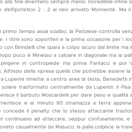
 alla fine diventano sempre meno. Incredibile infine la 
ore dell'ipotetico 2 - 2 al neo arrivato Momentè. Ma il 
primo tempo assai scialbo, la Pistoiese controlla senza
e. I ritmi sono soporiferi e la prima occasione per i local
o con Birindelli che spara a colpo sicuro dal limite ma i
Dopo poco è Minesso a calciare in diagonale ma la palla
 pingere in contropiede ma prima Fantacci e poi Vi
i. All'inizio della ripresa quella che potrebbe essere la 
stra Luperini rimette a centro area di testa, Benedett
e solare trasformato centralmente da Luperini. Il Pis
risce il barbuto Moscardelli per dare peso e qualità al
mentisce e al minuto 60 stramazza a terra appena s
e concede il penalty che lo stesso attaccante tras
rri continuano ad attaccare, seppur confusamente, e al
viato casualmente da Masucci, la palla colpisce la trave