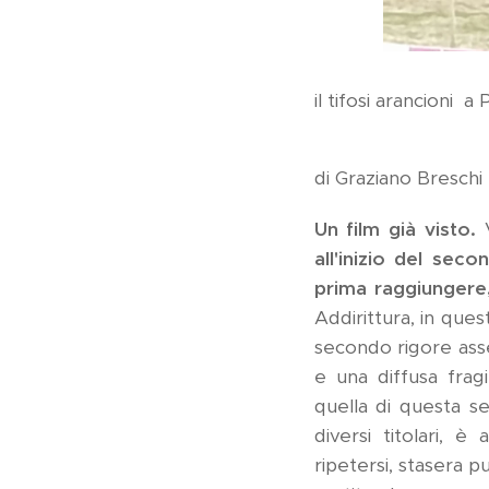
iI tifosi arancioni a 
di
Graziano Breschi
Un film già visto.
V
all'inizio del sec
prima raggiungere, 
Addirittura, in ques
secondo rigore asse
e una diffusa frag
quella di questa se
diversi titolari, 
ripetersi, stasera p