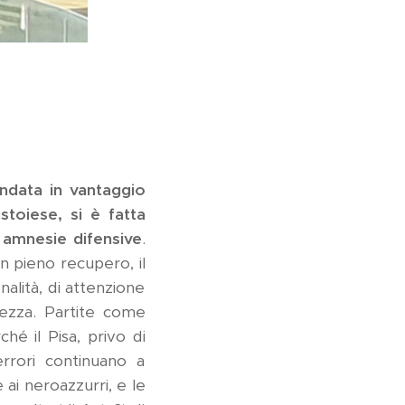
ndata in vantaggio
stoiese, si è fatta
e amnesie difensive
.
in pieno recupero, il
alità, di attenzione
vezza. Partite come
hé il Pisa, privo di
errori continuano a
 ai neroazzurri, e le